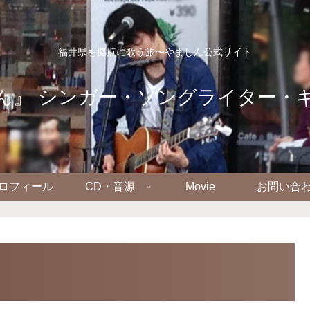
福井県を拠点に歌う旅〜やましん公式サイト
ん』 シンガー・ソングライター・
ロフィール
CD・音源
Movie
お問い合