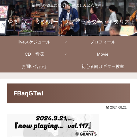
福井県を拠点に歌う旅〜やましん公式サイト
『やましん』 シンガー・ソングライター・ギタリスト
liveスケジュール
プロフィール
CD・音源
Movie
お問い合わせ
初心者向けギター教室
FBaqGTwI
2024.08.21