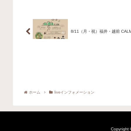
8/11（月・祝）福井・越前 CA
ホーム
liveインフォメーション
Copyrig