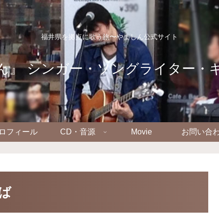
福井県を拠点に歌う旅〜やましん公式サイト
ん』 シンガー・ソングライター・
ロフィール
CD・音源
Movie
お問い合
ろば