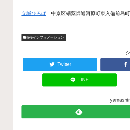
立誠ひろば
中京区蛸薬師通河原町東入備前島町31
liveインフォメーション
Twitter
LINE
yamas