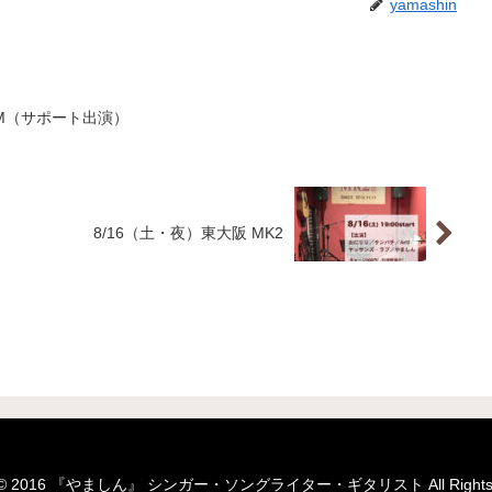
yamashin
LM（サポート出演）
8/16（土・夜）東大阪 MK2
ht © 2016 『やましん』 シンガー・ソングライター・ギタリスト All Rights R