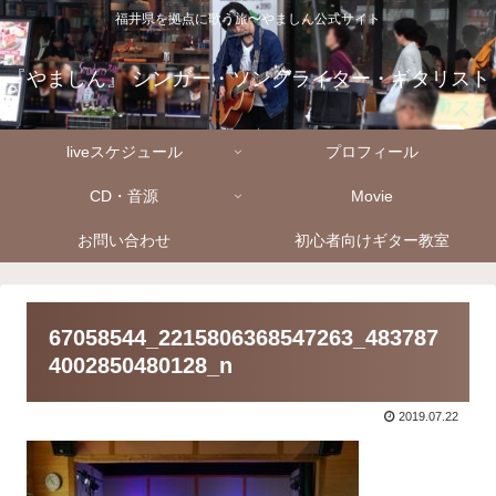
福井県を拠点に歌う旅〜やましん公式サイト
『やましん』 シンガー・ソングライター・ギタリスト
liveスケジュール
プロフィール
CD・音源
Movie
お問い合わせ
初心者向けギター教室
67058544_2215806368547263_483787
4002850480128_n
2019.07.22