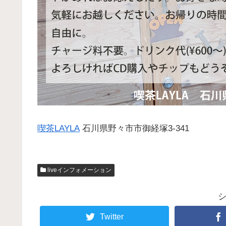
喫茶LAYLA
石川県野々市市御経塚3-341
liveインフォメーション
Twitter