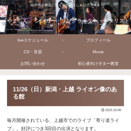
福井県を拠点に歌う旅〜やましん公式サイト
『やましん』 シンガー・ソングライター・ギタリスト
liveスケジュール
プロフィール
CD・音源
Movie
お問い合わせ
初心者向けギター教室
11/26（日）新潟・上越 ライオン像のあ
る館
2023.10.06
毎月開催されている、上越市でのライブ「寄り道ライ
ブ」。好評につき3回目の出演となります。