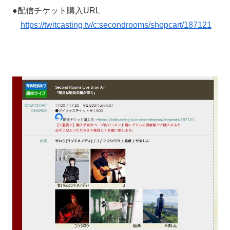
●配信チケット購入URL
https://twitcasting.tv/c:secondrooms/shopcart/187121